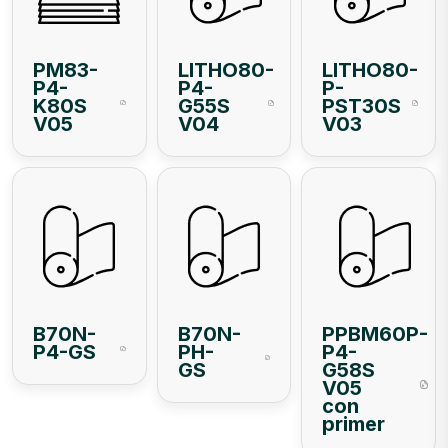
PM83-
LITHO80-
LITHO80-
P4-
P4-
P-
K80S
G55S
PST30S
V05
V04
V03
B70N-
B70N-
PPBM60P-
P4-GS
PH-
P4-
GS
G58S
V05
con
primer