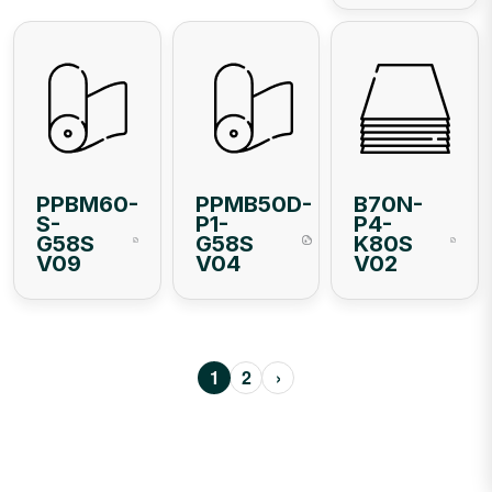
PPBM60-
PPMB50D-
B70N-
S-
P1-
P4-
G58S
G58S
K80S
V09
V04
V02
Paginación
1
2
›
Página actual
Página
Siguiente página