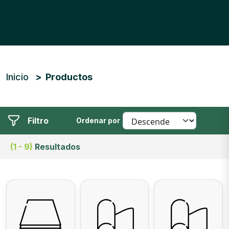
Ruta de navegación
Inicio
Productos
Filtro
Ordenar por
(1 - 9)
Resultados