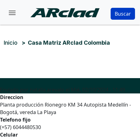
Pasar al contenido principal
Buscar
Ruta de navegación
Inicio
Casa Matriz ARclad Colombia
Enviado por
natalia.arevalo
el
Mié, 02/10/2024 - 11:49
Direccion
Planta producción Rionegro KM 34 Autopista Medellín -
Bogotá, vereda La Playa
Telefono fijo
(+57) 6044480530
Celular