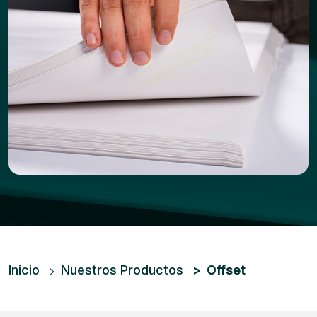
Ruta de navegación
Inicio
Nuestros Productos
Offset