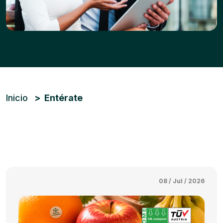
Ruta de navegación
Inicio
Entérate
08 / Jul / 2026