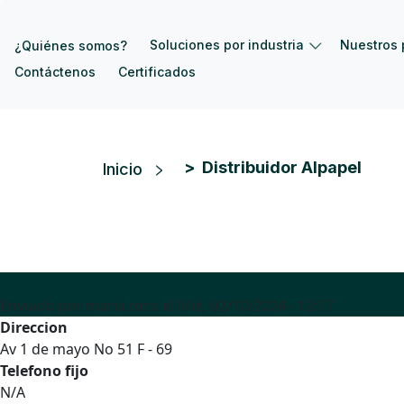
Pasar al contenido principal
Soluciones por industria
Nuestros 
¿Quiénes somos?
Contáctenos
Certificados
Ruta de navegación
Distribuidor Alpapel
Inicio
Enviado por
maria.toro
el
Mié, 02/10/2024 - 12:17
Direccion
Av 1 de mayo No 51 F - 69
Telefono fijo
N/A