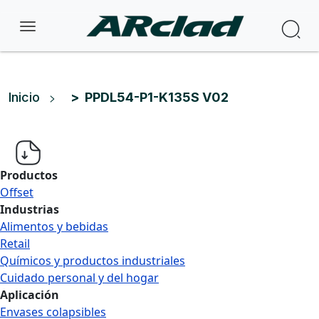
Pasar al contenido principal
Bus
Ruta de navegación
Inicio
PPDL54-P1-K135S V02
Productos
Offset
Industrias
Alimentos y bebidas
Retail
Químicos y productos industriales
Cuidado personal y del hogar
Aplicación
Envases colapsibles