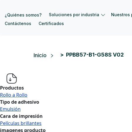
Pasar al contenido principal
Soluciones por industria
Nuestros 
¿Quiénes somos?
Contáctenos
Certificados
Ruta de navegación
PPBB57-B1-G58S V02
Inicio
Productos
Rollo a Rollo
Tipo de adhesivo
Emulsión
Cara de impresión
Películas brillantes
imagenes producto