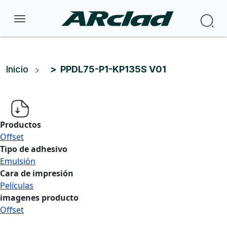
Pasar al contenido principal
Bus
Ruta de navegación
Inicio
PPDL75-P1-KP135S V01
Productos
Offset
Tipo de adhesivo
Emulsión
Cara de impresión
Películas
imagenes producto
Offset