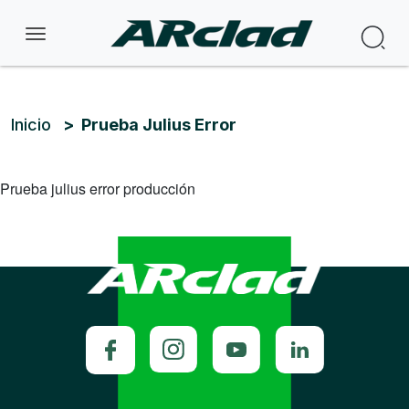
Pasar al contenido principal
Bus
Ruta de navegación
Inicio
Prueba Julius Error
Prueba julius error producción