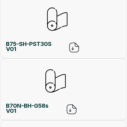
B75-SH-PST30S
V01
B70N-BH-G58s
V01