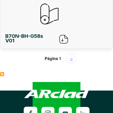
B70N-BH-G58s
V01
Paginación
Siguiente página
Página 1
››