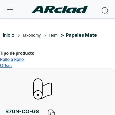
Pasar al contenido principal
Bus
Ruta de navegación
Taxonomy
Term
Inicio
Papeles Mate
Tipo de producto
Rollo a Rollo
Offset
B70N-CO-GS