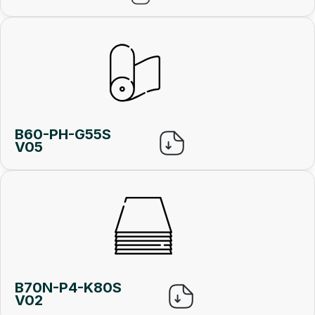
B60-PH-G55S
V05
B70N-P4-K80S
V02