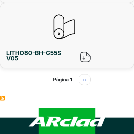
LITHO80-BH-G55S
V05
Paginación
Siguiente página
Página 1
››