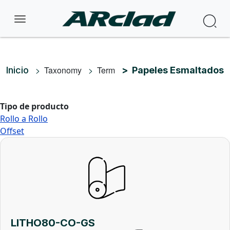
Pasar al contenido principal
Bus
Ruta de navegación
Taxonomy
Term
Inicio
Papeles Esmaltados
Tipo de producto
Rollo a Rollo
Offset
LITHO80-CO-GS