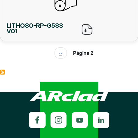
LITHO80-RP-G58S
V01
Paginación
Página anterior
‹‹
Página 2