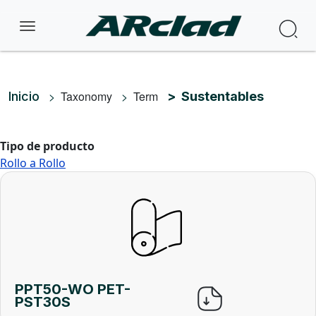
Pasar al contenido principal
Bus
Ruta de navegación
Taxonomy
Term
Inicio
Sustentables
Tipo de producto
Rollo a Rollo
PPT50-WO PET-
PST30S