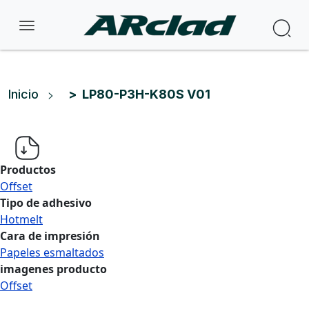
Pasar al contenido principal
Bus
Ruta de navegación
Inicio
LP80-P3H-K80S V01
Productos
Offset
Tipo de adhesivo
Hotmelt
Cara de impresión
Papeles esmaltados
imagenes producto
Offset