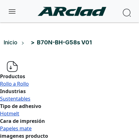
Pasar al contenido principal
Bus
Ruta de navegación
Inicio
B70N-BH-G58s V01
Productos
Rollo a Rollo
Industrias
Sustentables
Tipo de adhesivo
Hotmelt
Cara de impresión
Papeles mate
imagenes producto