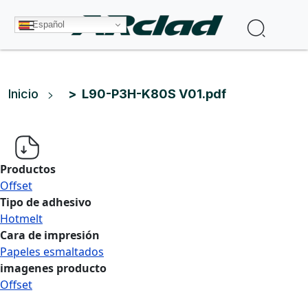
Pasar al contenido principal
Buscar
Español
Ruta de navegación
Inicio
L90-P3H-K80S V01.pdf
Productos
Offset
Tipo de adhesivo
Hotmelt
Cara de impresión
Papeles esmaltados
imagenes producto
Offset