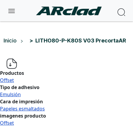
Pasar al contenido principal
Bus
Ruta de navegación
Inicio
LITHO80-P-K80S V03 PrecortaAR
Productos
Offset
Tipo de adhesivo
Emulsión
Cara de impresión
Papeles esmaltados
imagenes producto
Offset